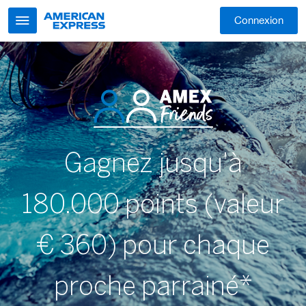
Connexion
Aller au contenu
Gagnez jusqu'à
180.000 points (valeur
€ 360) pour chaque
proche parrainé*